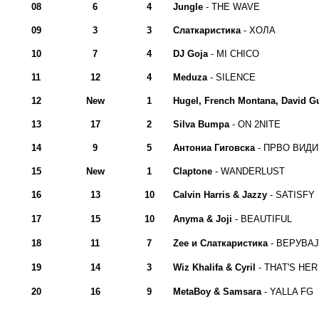
08
6
4
Jungle
- THE WAVE
09
3
3
Слаткаристика
- ХОЛА
10
7
4
DJ Goja
- MI CHICO
11
12
4
Meduza
- SILENCE
12
New
1
Hugel, French Montana, David Gu
13
17
2
Silva Bumpa
- ON 2NITE
14
9
5
Антониа Гиговска
- ПРВО ВИДИ
15
New
1
Claptone
- WANDERLUST
16
13
10
Calvin Harris & Jazzy
- SATISFY
17
15
10
Anyma & Joji
- BEAUTIFUL
18
11
7
Zee и Слаткаристика
- ВЕРУВАЈ
19
14
3
Wiz Khalifa & Cyril
- THAT'S HER
20
16
9
MetaBoy & Samsara
- YALLA FG