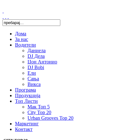
Дома
За нас
Водители
Даниела
DJ Дела
Џон Антонио
DJ Bobi
Ели
Сања
Викса
Програма
Продукција
Топ Листи
Мак Топ 5
City Top 20
Urban Grooves Top 20
Маркетинг
Контакт