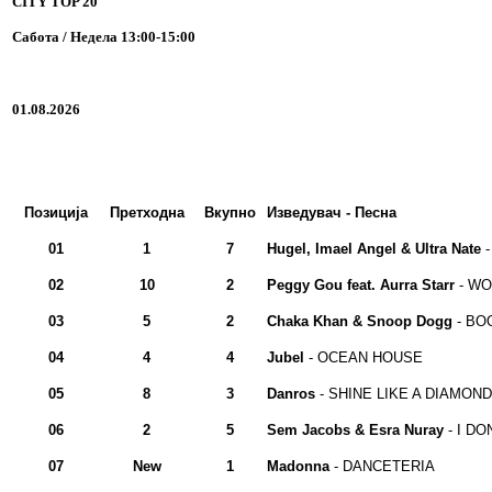
CITY TOP 20
Сабота / Недела 13:00-15:00
01.08.2026
Позиција
Претходна
Вкупно
Изведувач - Песна
01
1
7
Hugel, Imael Angel & Ultra Nate
-
02
10
2
Peggy Gou feat. Aurra Starr
- WO
03
5
2
Chaka Khan & Snoop Dogg
- BO
04
4
4
Jubel
- OCEAN HOUSE
05
8
3
Danros
- SHINE LIKE A DIAMOND 
06
2
5
Sem Jacobs & Esra Nuray
- I DO
07
New
1
Madonna
- DANCETERIA